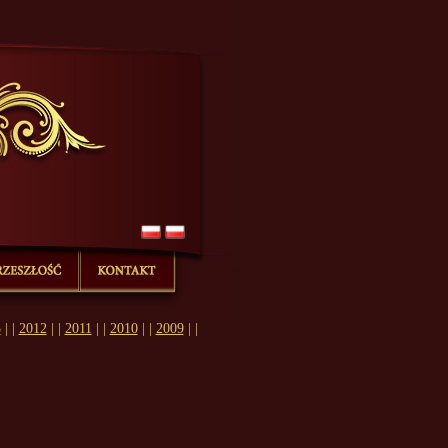
acte kennel, szicu, gawain, Strzyzewska, champion, hodowla,
|
|
|
tach...
Championy z naszej hodowli...
Psy na emeryturze...
Skontaktuj
3
| |
2012
| |
2011
| |
2010
| |
2009
| |