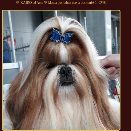
💚 KAIRO ad Acte 💚 klasaa pośrednia ocena doskonłA 1, CWC