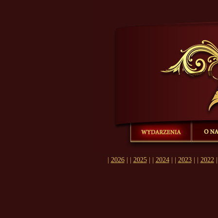
Ostatnie wyda
się z nami...
|
2026
| |
2025
| |
2024
| |
2023
| |
2022
|