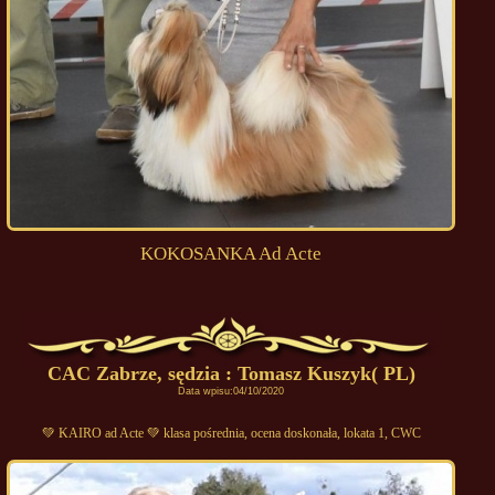
KOKOSANKA Ad Acte
CAC Zabrze, sędzia : Tomasz Kuszyk( PL)
Data wpisu:04/10/2020
💚 KAIRO ad Acte 💚 klasa pośrednia, ocena doskonała, lokata 1, CWC