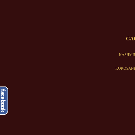
CAC
KASHMIR A
KOKOSANKA Ad