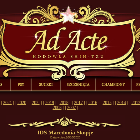
Ad Acte , Shih-Tzu, Hodowla, rasowe, psy, szczeniaki, suczki, Przysiek, Bogmuiła Strzyżewska, Strzyzewska, Piotr, Strzyżewski, shihtzu, Tuscany, Challenger, shih tzu, shicu, szczenieta, ad 
morgana, hodowla
|
|
|
|
rzenia z życia naszej hodowli...
Kilka słów o naszej hodowli...
Psy z naszej hodowli...
Suczki z naszej hodowli...
Informacje o nowych mio
 |
2021
| |
2020
| |
202.
| |
2019
| |
2018
| |
2017
| |
2016
| |
2015
| |
2014
| |
201
2008
| |
2007
|
IDS Macedonia Skopje
Data wpisu:10/10/2020