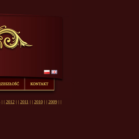
a, news, historia, z życia
|
|
|
tach...
Championy z naszej hodowli...
Psy na emeryturze...
Skontaktuj
3
| |
2012
| |
2011
| |
2010
| |
2009
| |