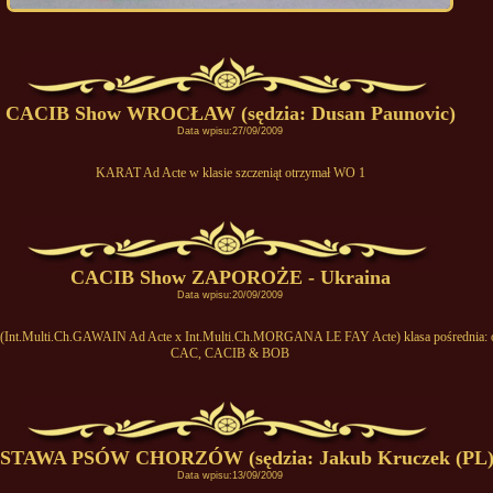
CACIB Show WROCŁAW (sędzia: Dusan Paunovic)
Data wpisu:27/09/2009
KARAT Ad Acte w klasie szczeniąt otrzymał WO 1
CACIB Show ZAPOROŻE - Ukraina
Data wpisu:20/09/2009
nt.Multi.Ch.GAWAIN Ad Acte x Int.Multi.Ch.MORGANA LE FAY Acte) klasa pośrednia: o
CAC, CACIB & BOB
TAWA PSÓW CHORZÓW (sędzia: Jakub Kruczek (PL
Data wpisu:13/09/2009