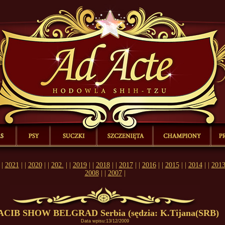
Wydarzenia z życia naszej hodowli z 2009 roku.
Ad Acte , Shih-Tzu, Hodowla, rasowe, psy, szczeniaki, suczki, Przysiek, Bogmuiła Strzyżewska, Strzyzewska, Piotr, Strzyżewski, shihtzu, championy, wydarzeni
|
|
|
|
rzenia z życia naszej hodowli...
Kilka słów o naszej hodowli...
Psy z naszej hodowli...
Suczki z naszej hodowli...
Informacje o nowych mio
 |
2021
| |
2020
| |
202.
| |
2019
| |
2018
| |
2017
| |
2016
| |
2015
| |
2014
| |
201
2008
| |
2007
|
ACIB SHOW BELGRAD Serbia (sędzia: K.Tijana(SRB)
Data wpisu:13/12/2009