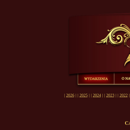
Ostatnie wyda
się z nami...
|
2026
| |
2025
| |
2024
| |
2023
| |
2022
|
C