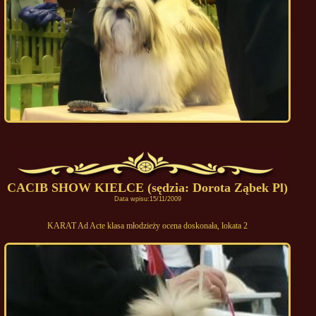
CACIB SHOW KIELCE (sędzia: Dorota Ząbek Pl)
Data wpisu:15/11/2009
KARAT Ad Acte klasa młodzieży ocena doskonała, lokata 2