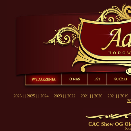
Ad Acte , Shih-Tzu, Hodowla, rasowe, psy, szczeniaki, suczki, Prz
|
Ostatnie wydarzenia z życia naszej hodowli...
Kilka słów o naszej hodow
się z nami...
|
2026
| |
2025
| |
2024
| |
2023
| |
2022
| |
2021
| |
2020
| |
202.
| |
2019
|
2
CAC Show OG Olde
Data