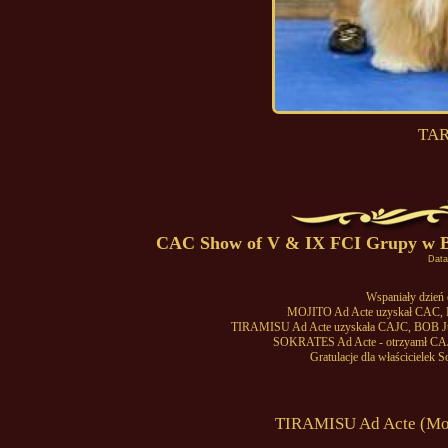
TAR
CAC Show of V & IX FCI Grupy w Byd
Data
Wspaniały dzień 
MOJITO Ad Acte uzyskał CAC, 
TIRAMISU Ad Acte uzyskała CAJC, BOB Jun
SOKRATES Ad Acte - otrzyamł CAJC
Gratulacje dla właścicielek
TIRAMISU Ad Acte (Moji