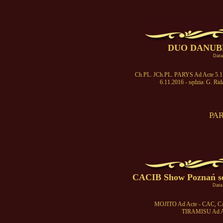
DUO DANUBE
Data
Ch.PL. JCh.PL. PARYS Ad Acte 5.11.
6.11.2016 - sędzia: G. Ri
PAR
CACIB Show Poznań sę
Data
MOJITO Ad Acte - CAC, CA
TIRAMISU Ad A