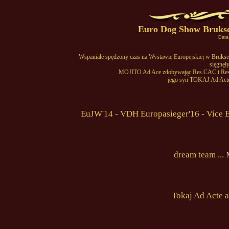
Euro Dog Show Brukse
Data
Wspaniale spędzony czas na Wystawie Europejskiej w Bruksel
sięgnęł
MOJITO Ad Ace zdobywając Res.CAC i Res.
jego syn TOKAJ Ad Acte z
EuJW'14 - VDH Europasieger'16 - Vice 
dream team ...
Tokaj Ad Acte a