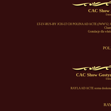
CAC Show H
Data
LT-LV-RUS-BY JCH-LT CH POLINA AD ACTE (JWW'12, CH Pr
Champ
Gratulacje dla właśc
POL
CAC Show Gostyni
Data
RAYLA AD ACTE ocena doskonała
RAY