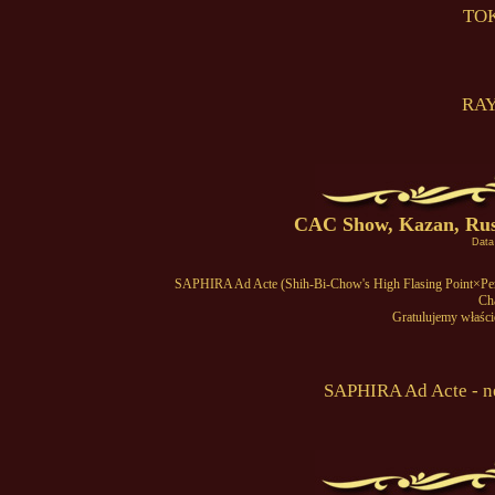
TOK
RAY
CAC Show, Kazan, Russ
Data
SAPHIRA Ad Acte (Shih-Bi-Chow's High Flasing Point×Per
Ch
Gratulujemy właścic
SAPHIRA Ad Acte - n